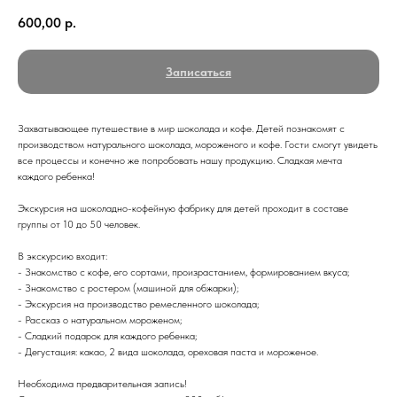
600,00
р.
Записаться
Захватывающее путешествие в мир шоколада и кофе. Детей познакомят с
производством натурального шоколада, мороженого и кофе. Гости смогут увидеть
все процессы и конечно же попробовать нашу продукцию. Сладкая мечта
каждого ребенка!
Экскурсия на шоколадно-кофейную фабрику для детей проходит в составе
группы от 10 до 50 человек.
В экскурсию входит:
- Знакомство с кофе, его сортами, произрастанием, формированием вкуса;
- Знакомство с ростером (машиной для обжарки);
- Экскурсия на производство ремесленного шоколада;
- Рассказ о натуральном мороженом;
- Сладкий подарок для каждого ребенка;
- Дегустация: какао, 2 вида шоколада, ореховая паста и мороженое.
Необходима предварительная запись!