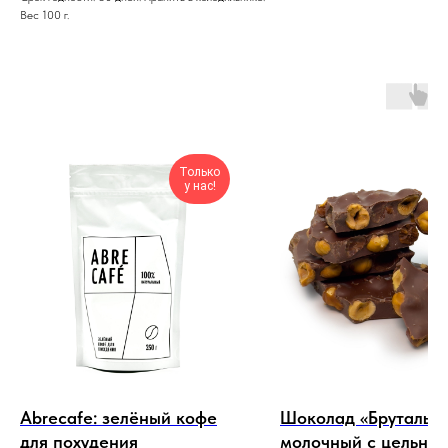
Вес 100 г.
Только
у нас!
Abrecafe: зелёный кофе
Шоколад «Брутальн
для похудения
молочный с цельны