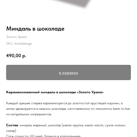
Миндаль в шоколаде
Золото Урала
SKU:
mindaldrage
490,00
р.
в корзину
Карамелизованный миндаль в шоколаде «Золото Урала»
Каждый орешек сперва карамелизуется до золотистой хрустящей корочки, а
затем дражируется в нежном шоколаде, изготовленном по технологии bean to bar
из натуральных ингредиентов.
Состав
: миндаль жареный, шоколад (какао-крупка, какао масло, сухое молоко,
сахар).
Срок годности: 60 дней. Хранить в холодильнике.